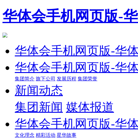
华体会手机网页版-
华体会手机网页版-华
华体会手机网页版-华
集团简介
旗下公司
发展历程
集团荣誉
新闻动态
集团新闻
媒体报道
华体会手机网页版-华
文化理念
精彩活动
星华故事