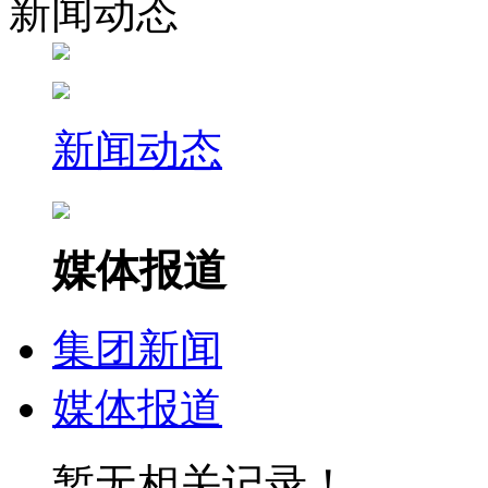
新闻动态
新闻动态
媒体报道
集团新闻
媒体报道
暂无相关记录！