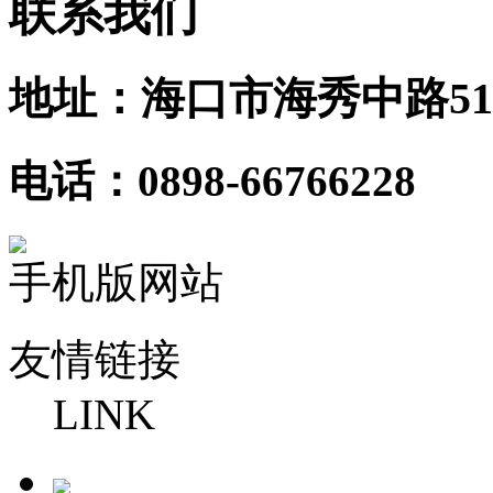
联系我们
地址：海口市海秀中路51
电话：0898-66766228
手机版网站
友情链接
LINK