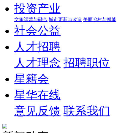
投资产业
文旅运营与融合
城市更新与改造
美丽乡村与赋能
社会公益
人才招聘
人才理念
招聘职位
星籍会
星华在线
意见反馈
联系我们