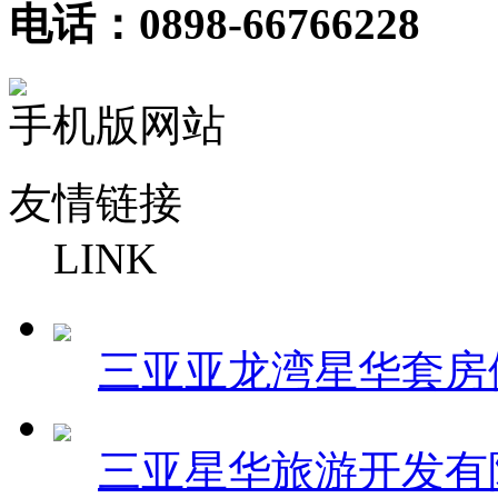
电话：0898-66766228
手机版网站
友情链接
LINK
三亚亚龙湾星华套房
三亚星华旅游开发有