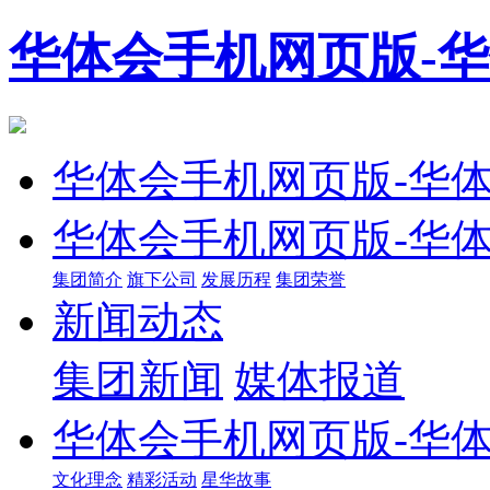
华体会手机网页版-
华体会手机网页版-华
华体会手机网页版-华
集团简介
旗下公司
发展历程
集团荣誉
新闻动态
集团新闻
媒体报道
华体会手机网页版-华
文化理念
精彩活动
星华故事