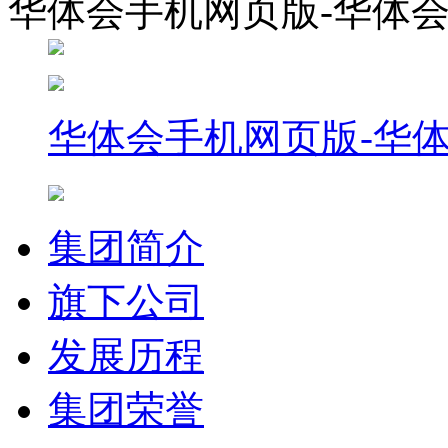
华体会手机网页版-华体
华体会手机网页版-华
集团简介
旗下公司
发展历程
集团荣誉