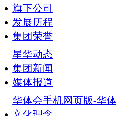
旗下公司
发展历程
集团荣誉
星华动态
集团新闻
媒体报道
华体会手机网页版-华
文化理念