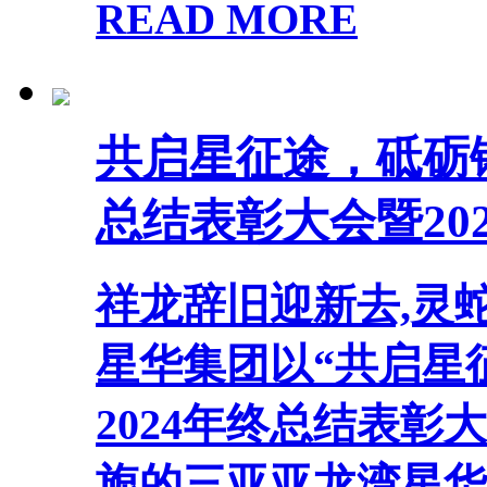
READ MORE
共启星征途，砥砺铸华
总结表彰大会暨20
祥龙辞旧迎新去,灵蛇纳
星华集团以“共启星
2024年终总结表彰
旎的三亚亚龙湾星华