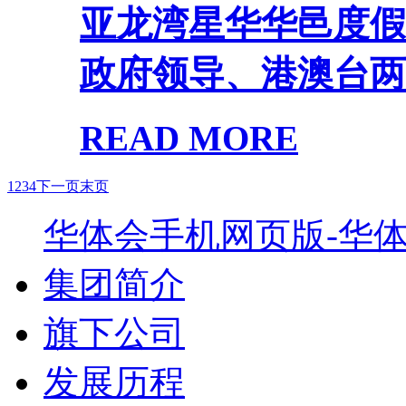
亚龙湾星华华邑度假
政府领导、港澳台两岸
READ MORE
1
2
3
4
下一页
末页
华体会手机网页版-华
集团简介
旗下公司
发展历程