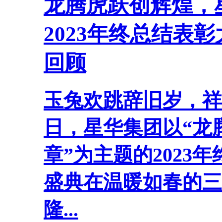
龙腾虎跃创辉煌，星
2023年终总结表彰
回顾
玉兔欢跳辞旧岁，祥龙
日，星华集团以“龙
章”为主题的2023
盛典在温暖如春的三
隆...