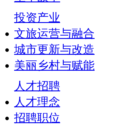
投资产业
文旅运营与融合
城市更新与改造
美丽乡村与赋能
人才招聘
人才理念
招聘职位