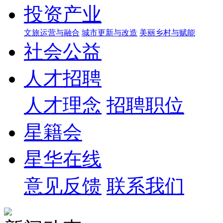
投资产业
文旅运营与融合
城市更新与改造
美丽乡村与赋能
社会公益
人才招聘
人才理念
招聘职位
星籍会
星华在线
意见反馈
联系我们