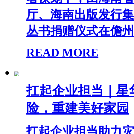
厅、海南出版发行集
丛书捐赠仪式在儋州海
READ MORE
扛起企业担当｜星
险，重建美好家园
扛起企业担当助力灾