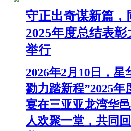
守正出奇谋新篇，同
2025年度总结表彰
举行
2026年2月10日
勠力踏新程”2025
宴在三亚亚龙湾华邑
人欢聚一堂，共同回