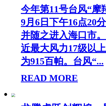
今年第11号台风“
9月6日下午16点2
并随之进入海口市。
近最大风力17级以上
为915百帕。台风“...
READ MORE