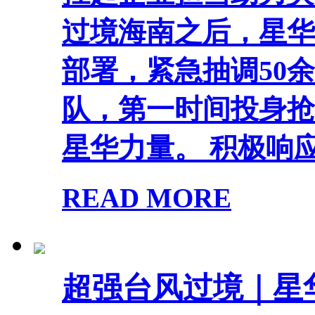
过境海南之后，星华
部署，紧急抽调50
队，第一时间投身抢
星华力量。 积极响应.
READ MORE
超强台风过境｜星