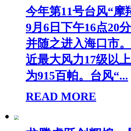
今年第11号台风“
9月6日下午16点2
并随之进入海口市。
近最大风力17级以上
为915百帕。台风“...
READ MORE