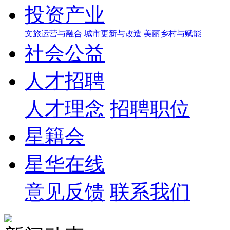
投资产业
文旅运营与融合
城市更新与改造
美丽乡村与赋能
社会公益
人才招聘
人才理念
招聘职位
星籍会
星华在线
意见反馈
联系我们