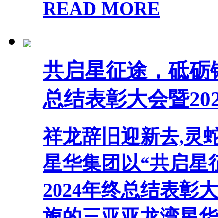
READ MORE
共启星征途，砥砺铸华
总结表彰大会暨20
祥龙辞旧迎新去,灵蛇纳
星华集团以“共启星
2024年终总结表彰
旎的三亚亚龙湾星华