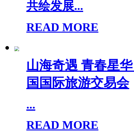
共绘发展...
READ MORE
山海奇遇 青春星华 |
国国际旅游交易会
...
READ MORE