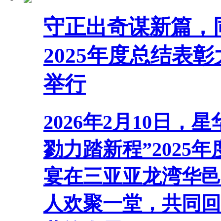
守正出奇谋新篇，同
2025年度总结表彰
举行
2026年2月10日
勠力踏新程”2025
宴在三亚亚龙湾华邑
人欢聚一堂，共同回