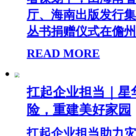
厅、海南出版发行集
丛书捐赠仪式在儋州海
READ MORE
扛起企业担当｜星
险，重建美好家园
扛起企业担当助力灾