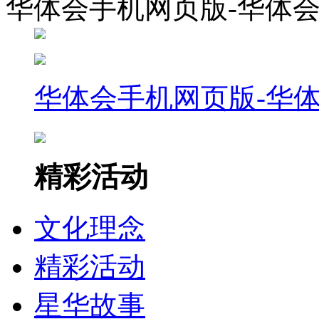
华体会手机网页版-华体
华体会手机网页版-华
精彩活动
文化理念
精彩活动
星华故事