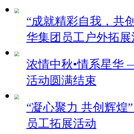
“成就精彩自我，共创
华集团员工户外拓展
浓情中秋•情系星华 
活动圆满结束
“凝心聚力 共创辉煌”
员工拓展活动