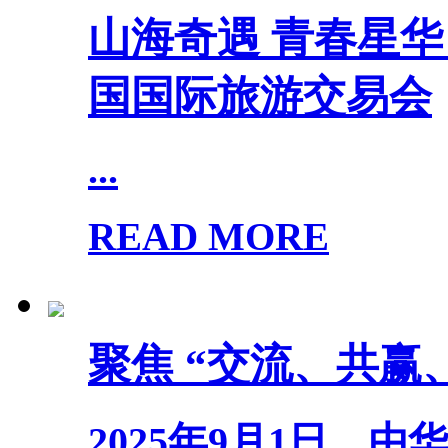
山海奇遇 青春星华 |
国国际旅游交易会
...
READ MORE
聚焦 “交流、共赢
2025年9月1日，