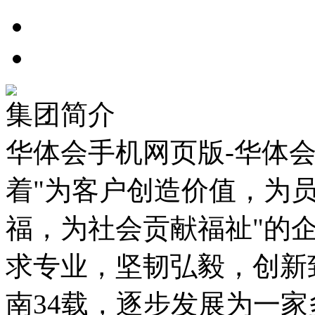
集团简介
华体会手机网页版-华体会
着"为客户创造价值，为
福，为社会贡献福祉"的
求专业，坚韧弘毅，创新
南34载，逐步发展为一