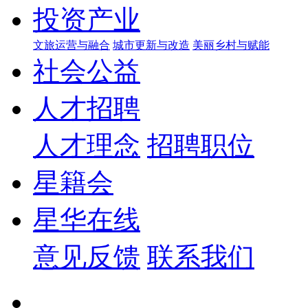
投资产业
文旅运营与融合
城市更新与改造
美丽乡村与赋能
社会公益
人才招聘
人才理念
招聘职位
星籍会
星华在线
意见反馈
联系我们