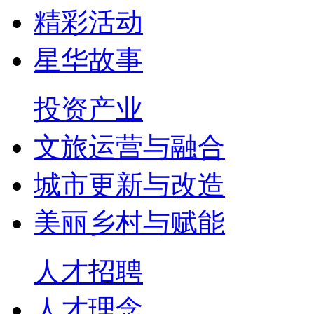
精彩活动
星华故事
投资产业
文旅运营与融合
城市更新与改造
美丽乡村与赋能
人才招聘
人才理念