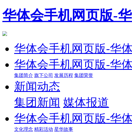
华体会手机网页版-
华体会手机网页版-华
华体会手机网页版-华
集团简介
旗下公司
发展历程
集团荣誉
新闻动态
集团新闻
媒体报道
华体会手机网页版-华
文化理念
精彩活动
星华故事