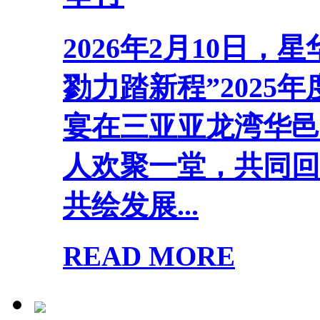
2026年2月10日
勠力踏新程”2025
宴在三亚亚龙湾华邑
人欢聚一堂，共同回
共绘发展...
READ MORE